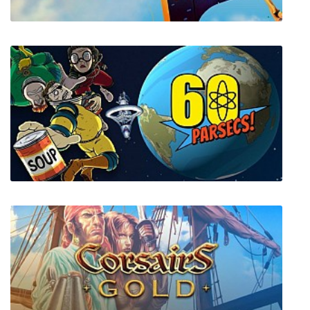
Euclidean Skies
60 Parsecs!