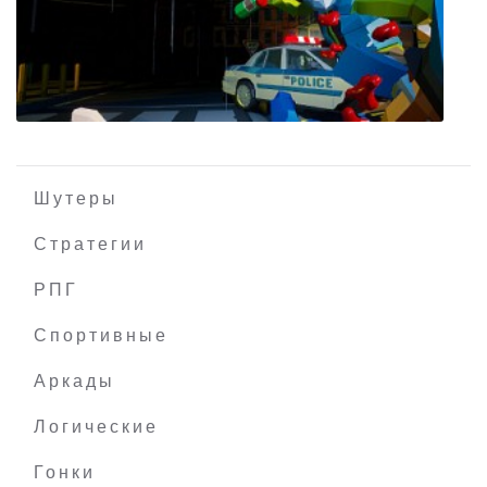
Life is Feudal Forest Village
Шутеры
Стратегии
РПГ
Drunken Fist - Totally Accurate Beat 'em up
Спортивные
Аркады
Логические
Гонки