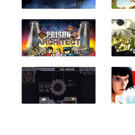
The Serpent Rogue
Доро
(Gold &
Prison Architect + все
Guns, 
дополнения