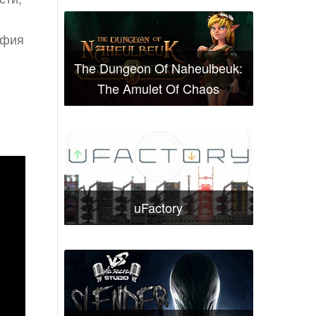
афия
The Dungeon Of Naheulbeuk:
The Amulet Of Chaos
uFactory