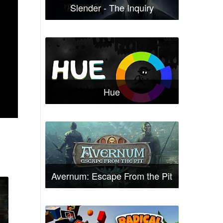
Slender - The Inquiry
Hue
Avernum: Escape From the Pit