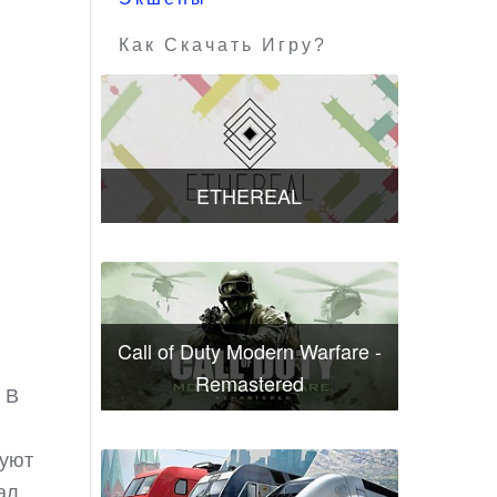
Как Скачать Игру?
ETHEREAL
Call of Duty Modern Warfare -
Remastered
 В
буют
ал