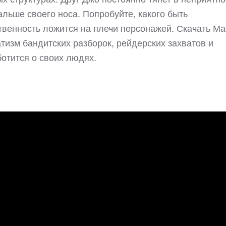
альше своего носа. Попробуйте, какого быть
ственность ложится на плечи персонажей. Скачать М
атизм бандитских разборок, рейдерских захватов и
ботится о своих людях.