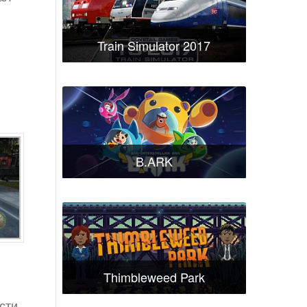
Train Simulator 2017
B.ARK
Thimbleweed Park
сти,