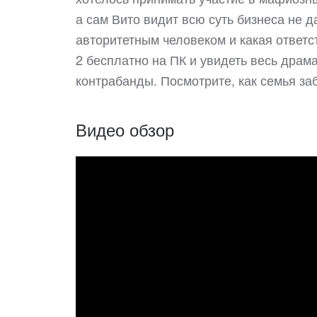
а сам Вито видит всю суть бизнеса не д
авторитетным человеком и какая ответ
2 бесплатно на ПК и увидеть весь драм
контрабанды. Посмотрите, как семья за
Видео обзор