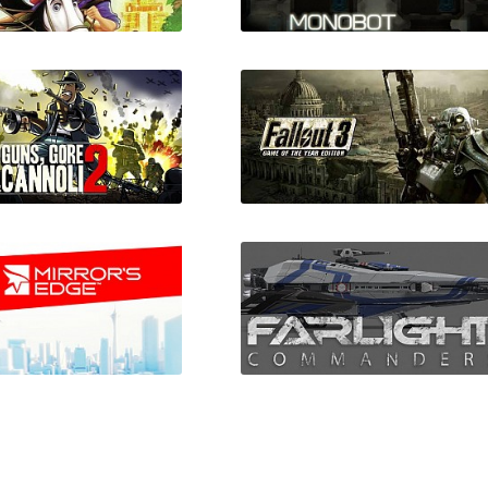
га на Эльдорадо
MONOBOT
 Glory: The Road to
El Dorado)
Gore and Cannoli 2
Fallout 3: GOTY