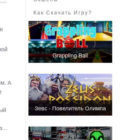
Как Скачать Игру?
ия
рой
Grappling Ball
м. А
е
Зевс - Повелитель Олимпа
вый
аз…