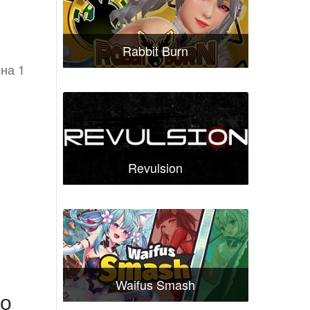
Rabbit Burn
 на 1
Revulsion
Waifus Smash
но