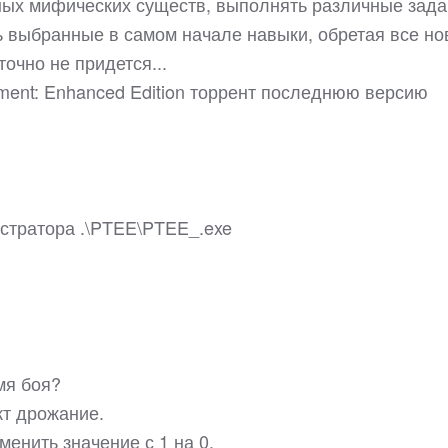
ных мифических существ, выполнять различные зад
ь выбранные в самом начале навыки, обретая все н
точно не придется...
rment: Enhanced Edition торрент последнюю версию
истратора .\PTEE\PTEE_.exe
мя боя?
т дрожание.
менить значение с 1 на 0.