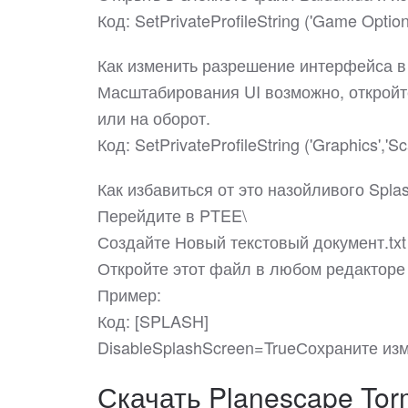
Код: SetPrivateProfileString ('Game Options'
Как изменить разрешение интерфейса в
Масштабирования UI возможно, откройте 
или на оборот.
Код: SetPrivateProfileString ('Graphics','Sca
Как избавиться от это назойливого Spla
Перейдите в PTEE\
Создайте Новый текстовый документ.txt 
Откройте этот файл в любом редакторе к
Пример:
Код: [SPLASH]
DisableSplashScreen=TrueСохраните из
Скачать Planescape Tor