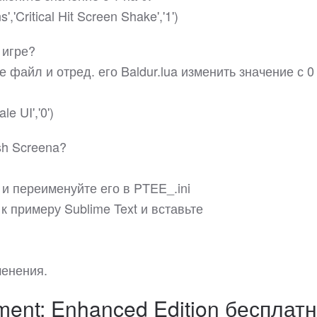
,'Critical Hit Screen Shake','1')
 игре?
файл и отред. его Baldur.lua изменить значение с 0
le UI','0')
sh Screena?
и переименуйте его в PTEE_.ini
 примеру Sublime Text и вставьте
менения.
ment: Enhanced Edition бесплат