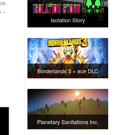
ся.
 –
Isolation Story
Borderlands 3 + все DLC
Planetary Sanitations Inc.