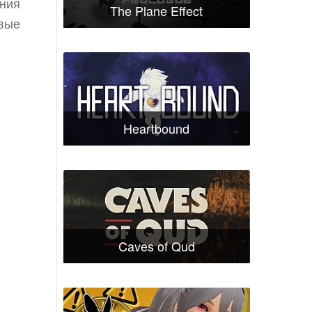
ания
The Plane Effect
овые
Heartbound
Caves of Qud