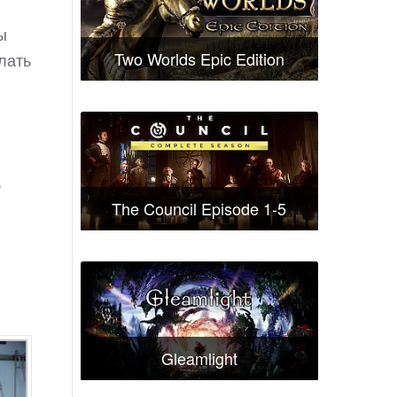
ы
Two Worlds Epic Edition
лать
,
The Council Episode 1-5
Gleamlight