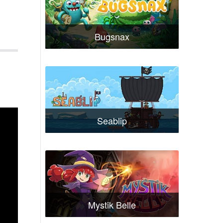
Bugsnax
Seablip
Mystik Belle