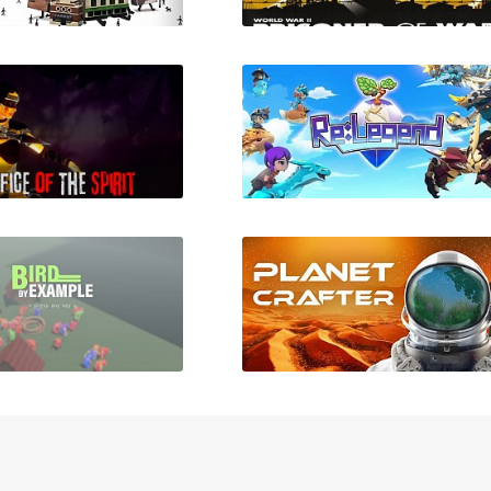
ngs Have Feelings
Побег (Prisoner of War)
Too!
fice of The Spirit
Re:Legend