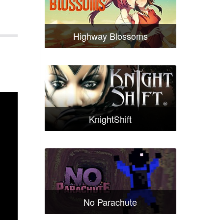
Highway Blossoms
KnightShift
No Parachute