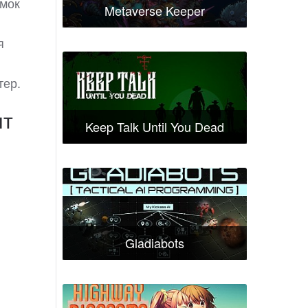
омок
Metaverse Keeper
я
тер.
нт
Keep Talk Until You Dead
Gladiabots