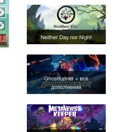
Neither Day nor Night
Ghostrunner + все
дополнения