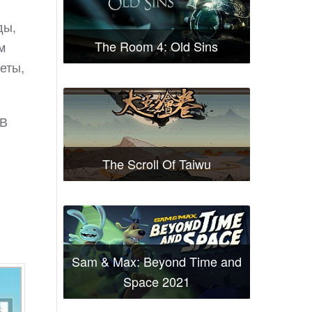
ды,
The Room 4: Old Sins
м
еты,
 В
The Scroll Of Taiwu
Sam & Max: Beyond Time and
Space 2021