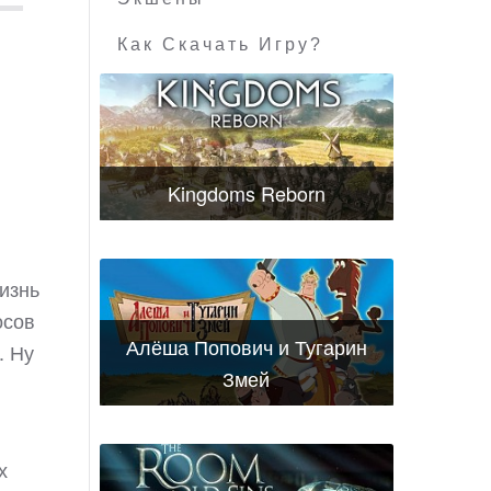
Как Скачать Игру?
Kingdoms Reborn
изнь
осов
Алёша Попович и Тугарин
. Ну
Змей
х