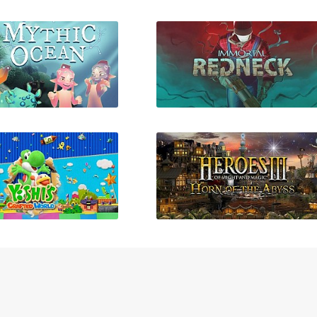
Lumione
Мадагаскар
ythic Ocean
Immortal Redneck