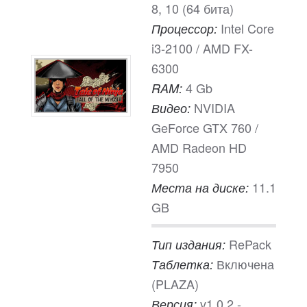
8, 10 (64 бита)
Intel Core
Процессор:
i3-2100 / AMD FX-
6300
4 Gb
RAM:
NVIDIA
Видео:
GeForce GTX 760 /
AMD Radeon HD
7950
11.1
Места на диске:
GB
RePack
Тип издания:
Включена
Таблетка:
(PLAZA)
v1.0.2 -
Версия: