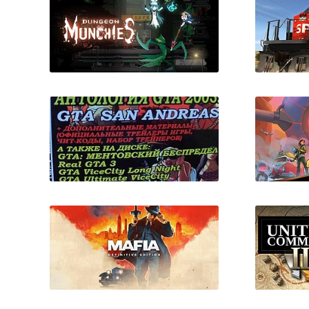
Dungeon Munchies
Trainz 
Антология GTA 2005:
Grand Theft Auto III, Vice
City, San Andreas