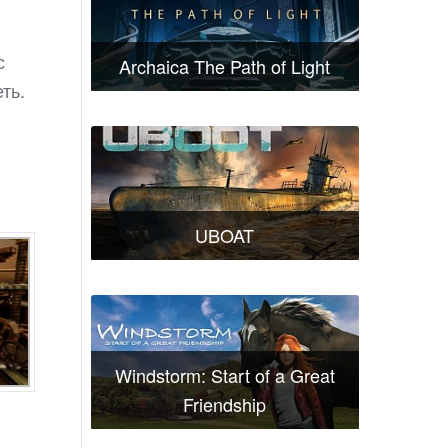
с
Archaica The Path of Light
ть.
UBOAT
Windstorm: Start of a Great
Friendship