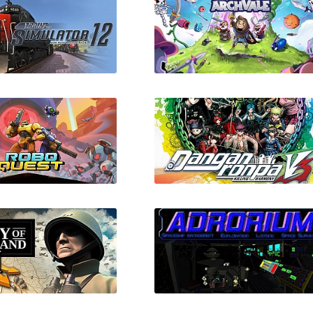
Simulator 12 + все
Archvale
дополнения
Roboquest
Danganronpa V3: Killing
Harmony