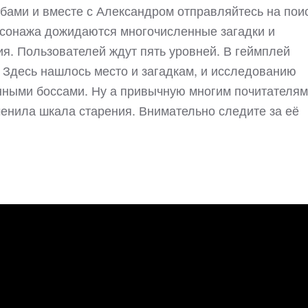
бами и вместе с Александром отправляйтесь на пои
рсонажа дожидаются многочисленные загадки и
ия. Пользователей ждут пять уровней. В геймплей
Здесь нашлось место и загадкам, и исследованию
енными боссами. Ну а привычную многим почитателям
енила шкала старения. Внимательно следите за её