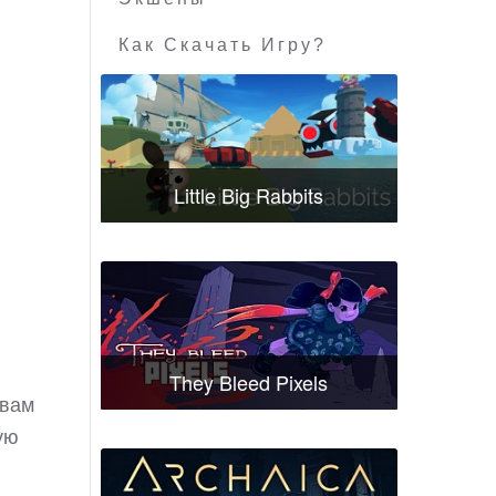
Как Скачать Игру?
Little Big Rabbits
They Bleed Pixels
 вам
ую