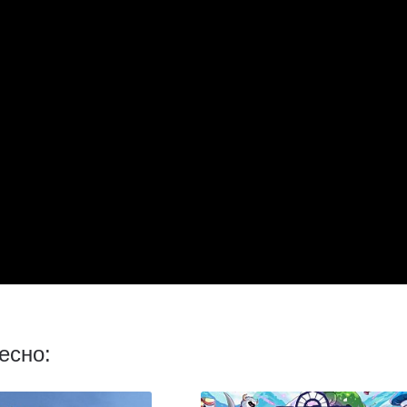
есно: