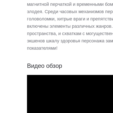
магнитной перчаткой и временными бом
злодея. Среди часовых механизмов пе
головоломки, хитрые враги и препятств
включены элементы различных жанров. 
пространства, и схваткам с могуществ
экшенов шкалу здоровья персонажа зам
показателями!
Видео обзор