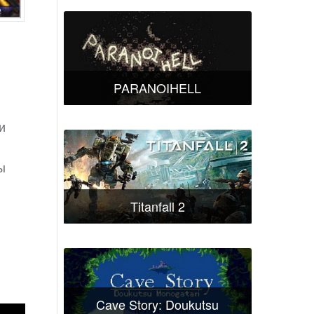
PARANOIHELL
и
ы
Titanfall 2
Cave Story: Doukutsu