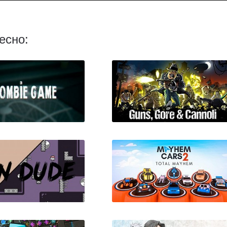
есно:
ombie Game
Guns, Gore & Cannoli