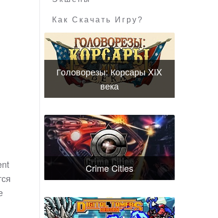
Как Скачать Игру?
Головорезы: Корсары XIX
века
ent
Crime Cities
тся
е