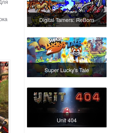
Для
ока
Digital Tamers: ReBorn
Super Lucky's Tale
Unit 404