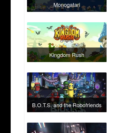
Monogatari
Kingdom Rush
B.O.T.S. and the Robofriends