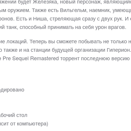
ряжении будет Железяка, новый персонаж, являющий
м оружием. Также есть Вильгельм, наемник, умеющ
ронов. Есть и Ниша, стреляющая сразу с двух рук. И
й танк, способный принимать на себя урон врагов.
ие локаций. Теперь вы сможете побывать не только 
о также и на станции будущей организации Гиперион
he Pre Sequel Remastered торрент последнюю версию
кодировано
абочий стол
исит от компьютера)