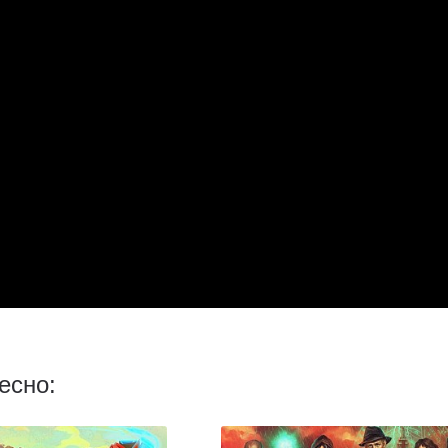
есно: