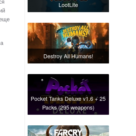
ся
LootLite
ий
 еще
на
.
Destroy All Humans!
Pocket Tanks Deluxe v1.6 + 25
Packs (295 weapons)