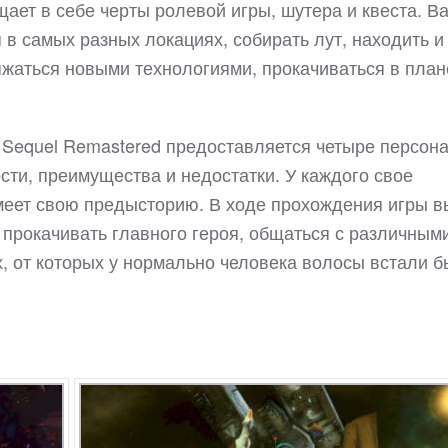
щает в себе черты ролевой игры, шутера и квеста. В
в самых разных локациях, собирать лут, находить и
жаться новыми технологиями, прокачиваться в план
re Sequel Remastered предоставляется четыре персон
сти, преимущества и недостатки. У каждого свое
меет свою предысторию. В ходе прохождения игры в
 прокачивать главного героя, общаться с различным
х, от которых у нормально человека волосы встали б