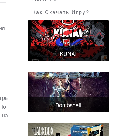
Как Скачать Игру?
ия
KUNAI
игры
Bombshell
 Но
 на