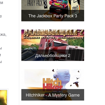
ам
The Jackbox Party Pack 3
е
ажа,
ы
и
Дальнобойщики 2
ы
Hitchhiker - A Mystery Game