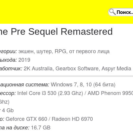
he Pre Sequel Remastered
экшен, шутер, RPG, от первого лица
гории:
2019
выхода:
2K Australia, Gearbox Software, Aspyr Media
аботчик:
Windows 7, 8, 10 (64 бита)
ационная система:
Intel Core i3 530 (2.93 Ghz) / AMD Phenom 995
ессор:
Ghz)
4 Gb
:
Geforce GTX 660 / Radeon HD 6970
о:
16.7 GB
а на диске: