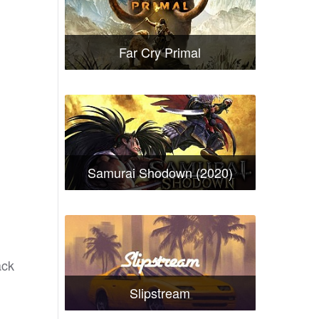
Far Cry Primal
Samurai Shodown (2020)
ack
Slipstream