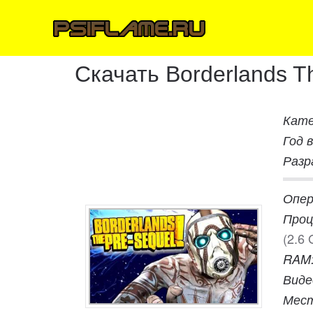
Скачать Borderlands T
Кате
Год 
Разр
Опер
Проц
(2.6 
RAM
Виде
Мест