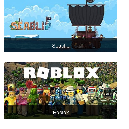
Seablip
Roblox